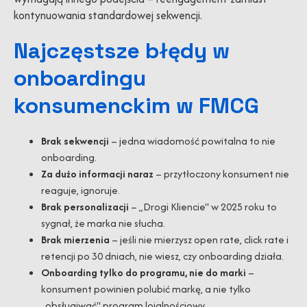
kontynuowania standardowej sekwencji.
Najczęstsze błędy w
onboardingu
konsumenckim w FMCG
Brak sekwencji
– jedna wiadomość powitalna to nie
onboarding.
Za dużo informacji naraz
– przytłoczony konsument nie
reaguje, ignoruje.
Brak personalizacji
– „Drogi Kliencie" w 2025 roku to
sygnał, że marka nie słucha.
Brak mierzenia
– jeśli nie mierzysz open rate, click rate i
retencji po 30 dniach, nie wiesz, czy onboarding działa.
Onboarding tylko do programu, nie do marki
–
konsument powinien polubić markę, a nie tylko
„obsługiwać" program lojalnościowy.