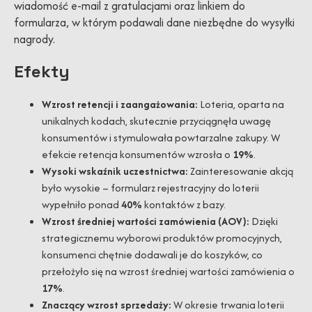
wiadomość e-mail z gratulacjami oraz linkiem do
formularza, w którym podawali dane niezbędne do wysyłki
nagrody.
Efekty
Wzrost retencji i zaangażowania:
Loteria, oparta na
unikalnych kodach, skutecznie przyciągnęła uwagę
konsumentów i stymulowała powtarzalne zakupy. W
efekcie retencja konsumentów wzrosła o
19%
.
Wysoki wskaźnik uczestnictwa:
Zainteresowanie akcją
było wysokie – formularz rejestracyjny do loterii
wypełniło ponad
40%
kontaktów
z
bazy.
Wzrost średniej wartości zamówienia (AOV):
Dzięki
strategicznemu wyborowi produktów promocyjnych,
konsumenci chętnie dodawali je do koszyków, co
przełożyło się na wzrost średniej wartości zamówienia o
17%
.
Znaczący wzrost sprzedaży:
W okresie trwania loterii