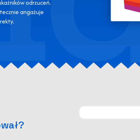
wskaźników odrzuceń.
utecznie angażuje
rekty.
ował?