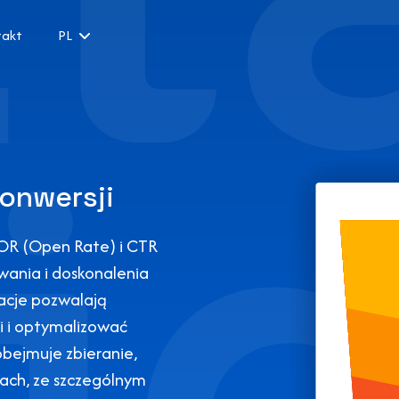
takt
PL
onwersji
 OR (Open Rate) i CTR
wania i doskonalenia
acje pozwalają
i i optymalizować
obejmuje zbieranie,
ach, ze szczególnym