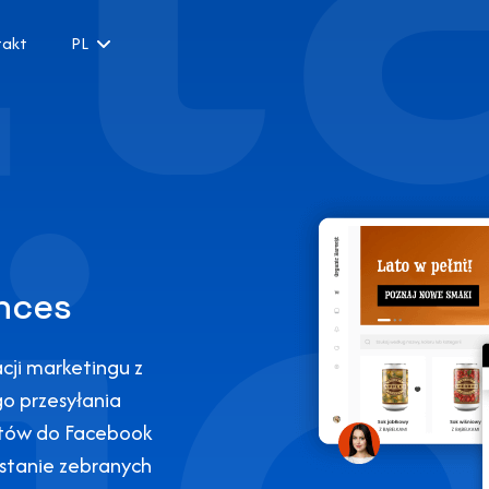
takt
PL
nces
cji marketingu z
o przesyłania
któw do Facebook
stanie zebranych