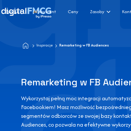
Produkt
AI
Asystent
Ceny
Zasoby
Kon
Inspiracje
Remarketing w FB Audiences
Remarketing w FB Audie
Wykorzystaj pełną moc integracji automatyza
Facebookiem! Masz możliwość bezpośrednieg
segmentów odbiorców ze swojej bazy konta
Audiences, co pozwala na efektywne wykorzy