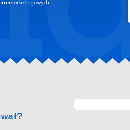
ii remarketingowych.
ował?